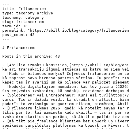
---
title: Frīlanceriem
type: taxonomy_archive
taxonomy: category
slug: frilanceriem
term_id: 16
permalink: "https://abill.io/blog/category/frilanceriem/"
post_count: 43
---

# Frīlanceriem

Posts in this archive: 43

- [Abillio izmaksu komisijas](https://abill.io/blog/abillio-izmaksu-komisijas/) — Uzziniet, kādi izmaksu veidi pieejami Abillio lietotājiem, kādas komisijas maksas, kā arī transakciju ilgumi attiecas uz katru no šiem veidiem.
- [Kāds ir bilances mērķis? Ceļvedis frīlanceriem un solo-uzņēmējiem](https://abill.io/blog/bilances-merkis/) — Kāds ir bilances mērķis? Tā ir vispārskatāmākā metode, kā saprast sava biznesa patieso vērtību. Tu precīzi zināsi, kas Tev pieder, kas Tev jāmaksā, un kas paliek pāri. Šis ceļvedis parāda frīlanceriem un solo-uzņēmējiem, kāpēc tas ir svarīgi un kā bilance var palīdzēt pieņemt gudrākus biznesa lēmumus.
- [Nodokļi digitālajiem nomadiem: kas tev jāzina (2026)](https://abill.io/blog/taxes-for-digital-nomads/) — Strādā no visurienes, bet neesi drošs, kur maksā nodokļus? Šis ceļvedis izskaidro, kā nodokļu rezidence darbojas digitālajiem nomadiem 2025. gadā – bez liekiem vārdiem, tikai tas, kas tev tiešām jāzina.
- [Solopreneur vai Entrepreneur: Kurš esi tu?](https://abill.io/blog/solopreneur-vs-entrepreneur/) — Solopreneur, entrepreneur, frīlanceris… tie nav tikai moderni vārdi. Tie ir dažādi veidi, kā strādāt un attīstīt biznesu. Šis ceļvedis visu izskaidro vienkārši, lai tu saprastu, kurš no tiem esi tu, kādu biznesu tu būvē un kā padarīt to veiksmīgu ar gudriem rīkiem, piemēram, Abillio.
- [Frīlanceru likmes 2026. gadā: kā noteikt savas (ar reāliem Abillio datiem)](https://abill.io/blog/frilanceru-likmes-2025-gada/) — Noteikt savu frīlancera likmi nav tikai par to, lai uzminētu kādu skaitli – tas ir par reāliem datiem, savas vērtības apzināšanos un biznesa veidošanu, kas tevi godīgi apmaksā. Šī rokasgrāmata izskaidro skaitļus un parāda, kā Abillio palīdz tev cenot gudrāk.
- [Kā tikt pie freelance klientiem bez Upwork un Fiverr platformu izmantošanas](https://abill.io/blog/freelance-klienti-bez-platformam/) — Ja esi frīlanceris, kuram apnikušas pārpildītas platformas kā Upwork un Fiverr, tu neesi viens. Šajā ceļvedī uzzināsi pārbaudītus veidus, kā atrast labākus klientus, izmantot savu kontaktu loku un attīstīt frīlancera biznesu, kas balstīts uz uzticību — nevis uz zemākajām cenām.
- [Kāpēc klienti kavē rēķinu apmaksu: neapmaksāto rēķinu psiholoģija](https://abill.io/blog/neapmaksato-rekinu-psihologija/) — Neapmaksāti rēķini nav tikai finanšu problēma — tā ir psiholoģijas spēle. Uzzini, kā ar empātiju, gudru pieeju un pārdomātu sistēmu panākt, lai klienti maksā laikā un tu vairs nekļūtu par parādu izsitēju.
- [Kāpēc Abillio ir labāka izvēle nekā autoratlīdzības līgums?](https://abill.io/blog/kapec-abillio-ir-labaka-izvele-neka-autoratlidzibas-ligums/) — Autoratlīdzības sistēma kļūst sarežģītāka un dārgāka. Uzzini, kā Abillio piedāvā vienkāršāku veidu, kā strādāt un saņemt samaksu bez lieka stresa.
- [Frīlanceru rēķinu izrakstīšanas rīki: labākās izvēles 2026. gadā](https://abill.io/blog/frilanceru-rekinu-izrakstisanas-riki-labakas-izveles-2025-gada/) — Meklē vienkāršu veidu, kā izrakstīt rēķinus un tikt galā ar nodokļiem kā frīlanceris? Mēs salīdzinājām populārākos rīkus 2025. gadam, lai palīdzētu tev izvēlēties sev piemērotāko.
- [Frīlanceru izdegšana: kas tā ir un kā no tās izvairīties](https://abill.io/blog/frilanceru-izdegsana/) — Izdegšana ir viens no nopietnākajiem šķēršļiem veiksmīgai frīlancera karjerai. Uzzini, kā laikus pamanīt brīdinājuma signālus un ieviest vienkāršus paņēmienus, lai pasargātu savu enerģiju un labsajūtu.
- [Kā kļūt par digitālo nomadu Eiropā: pieci svarīgi padomi panākumiem](https://abill.io/blog/ka-klut-par-digitalo-nomadu-eiropa-pieci-svarigi-padomi-panakumiem/) — Vēlies kļūt par digitālo nomādu Eiropā? Uzzini, kā izveidot stabilu ienākumu plūsmu, izvēlēties labāko galamērķi, plānot finanses un veidot noderīgus kontaktus!
- [Produktivitāte frīlanceriem: padomi un ceļvedis](https://abill.io/blog/produktivitate-frilanceriem-padomi-un-celvedis/) — Uzzini praktiskus un efektīvus paņēmienus, kā uzlabot produktivitāti, saglabāt darba un dzīves līdzsvaru un veiksmīgi sasniegt savus mērķus kā frīlancerim!
- [Kas jāzina par e-rēķiniem un vai Abillio tos atbalsta?](https://abill.io/blog/kas-jazina-par-e-rekiniem-un-vai-abillio-tos-atbalsta/) — Vai tu esi frīlanceris, kas norēķinās ar valsts pārvaldēm? No 2025. gada 1. janvāra mainās prasības e-rēķiniem. Uzzini vairāk!
- [Frīlanceru krāpšanas shēmas: kas tās ir un kā no tām izvairīties](https://abill.io/blog/frilanceru-krapsanas-shemas-ka-no-tam-izvairities/) — Frīlancošana piedāvā brīvību un elastību, bet tai ir arī riski — piemēram, iespēja kļūt par krāpnieku upuri. Uzzini izplatītāko frīlanceru krāpšanas shēmu brīdinājuma pazīmes un iemācies pasargāt savu darbu, laiku un sirdsmieru.
- [Svarīgi rīki frīlanceriem](https://abill.io/blog/svarigi-riki-frilanceriem/) — Freelanceri, kas vēlas uzlabot savu darba plūsmu, var iegūt lielu labumu no mūsdienīgiem rīkiem. Šajā rakstā aplūkosim būtiskākos rīkus, kas palīdzēs tev veiksmīgi pārvaldīt projektus, uzdevumus, klientus un rēķinus.
- [Abillio paziņo par sadarbību ar exali](https://abill.io/blog/abillio-pazino-par-sadarbibu-ar-exali/) — Abillio paziņo par sadarbību ar exali, profesionālās atbildības apdrošināšanas nodrošinātāju pašnodarbinātajiem un frīlanceriem visā Eiropā
- [Kā uzsākt frīlancera gaitas kā studentam: noderīgs ceļvedis](https://abill.io/blog/frilanceris-students/) — Vai esi students, kurš vēlas sākt frīlancēt, bet nezini, ar ko sākt? Šis ceļvedis palīdzēs tev atrast nišu, veidot portfolio un balansēt mācības ar darbu, lai veiksmīgi uzsāktu karjeru!
- [10 padomi, kā atrast frīlance darbu bez pieredzes](https://abill.io/blog/10-padomi-ka-klut-par-frilanceri-bez-pieredzes/) — Vai vēlies kļūt par frīlanceri, bet tev nav pieredzes? Tas nav šķērslis! Uzzini 10 praktiskus padomus, kā atrast pirmos klientus, uzlabot prasmes un izveidot portfolio, lai uzsāktu veiksmīgu frīlancera karjeru.
- [Pakalpojumi, par kuriem var norēķināties ar Abillio starpniecību](https://abill.io/blog/pakalpojumi-par-kuriem-var-norekinaties-ar-abillio-starpniecibu/) — Uzzini, kurus pakalpojumus atbalsta Abillio platforma
- [Kā izveidot veiksmīgu frīlancera portfolio Instagramā?](https://abill.io/blog/ka-izveidot-veiksmigu-frilancera-portfolio-instagrama/) — Vēlies iegūt vairāk frīlansera projektus? Uzzini vienkāršus Instagram SEO padomus, lai uzlabotu profila redzamību un piesaistītu klientus ar izceļošu portfolio!
- [IIN izmaiņas sākot ar 2025. gadu](https://abill.io/blog/iin-izmainas-sakot-ar-2025-gadu/) — Uzzini kādas iedzīvotāju ienākumu nodokļa (IIN) izmaiņas gaidāmas 2025. gadā un vai tas ietekmēs tevi!
- [Labākās vietas digitālajiem nomadiem Eiropā  ](https://abill.io/blog/labakas-vietas-digitalajiem-nomadiem-eiropa/) — Uzzini Eiropas slēptos dārgakmeņus digitālajiem nomadiem ar pieejamām dzīves izmaksām un kultūru. Tādas pilsētas kā Ļubļana, Porto un Zagreba ir lieliski piemērotas attālinātam darbam.
- [Kā pāriet no pilna laika darbu uz frīlancingu](https://abill.io/blog/ka-pariet-no-pilna-laika-darbu-uz-frilancingu/) — Vai apsver domu atteikties no pilna laika darba un pāriet uz frīlancingu? Uzzini galvenos soļus, kas palīdzēs veiksmīgi pāriet uz frīlancera karjeru.
- [Mentālās veselības padomi digitālajiem nomadiem](https://abill.io/blog/mentalas-veselibas-padomi-digitalajiem-nomadiem/) — Digitālā nomada dzīvesveids šķiet pievilcīgs ar savu brīvību un eksotiskajām vietām, taču tam ir arī savi izaicinājumi. Uzziniet, kā saglabāt labu garīgo veselību, strādājot un ceļojot pa pasauli.
- [Abillio ievieš Stablecoin maksājumus fīlanceriem](https://abill.io/blog/abillio-ievies-kriptovalutu-stablecoin-maksajumus-filanceriem/) — Frīlanceriem vairs nav jāgaida dienām ilgi uz starptautiskiem pārskaitījumiem! Abillio tagad piedāvā ātrus un pieejamus USDC kripto maksājumus uz Solana tīkla, sadarbojoties ar Coinspaid.
- [5 iemesli, kāpēc intravertiem frīlanceriem ir izdevīgi izmantot rēķinu izrakstīšanas platformas](https://abill.io/blog/5-iemesli-kapec-intravertiem-frilanceriem-ir-izdevigi-izmantot-rekinu-izrakstisanas-platformas/) — Frīlanceri, īpaši introverti, var iegūt lielas priekšrocības, izmantojot pareizos rīkus, lai pārvaldītu savu darbu efektīvāk un profesionālāk. Vēlies uzzināt, kā tas darbojas? Uzzini, kā vienkāršot savus uzdevumus!
- [Kā ietaupīt laiku uz administratīvajiem uzdevumiem?](https://abill.io/blog/ka-ietaupit-laiku-uz-administrativajiem-uzdevumiem/) — Klientu darbs un administratīvie uzdevumi var būt nogurdinoši frīlanceriem. Atklāj stratēģijas un rīkus, lai vienkāršotu administratīvos darbus un koncentrētos uz izciliem rezultātiem un karjeras izaugsmi.
- [YouTuberi arī raud](https://abill.io/blog/youtuberi-ari-raud/)
- [Kā frīlanceriem noteikt savas cenas?](https://abill.io/blog/ka-frilanceriem-noteikt-savas-cenas/) — Vai tev grūti noteikt savas frīlancera pakalpojumu cenas? Uzzini, kā noteikt cenas, kas atspoguļo tavas prasmes, izdevumus un tirgus apstākļus, lai saņemtu taisnīgu atlīdzību.
- [Rēķinu izrakstīšanas māksla: 5 profesionāli padomi frīlanceriem](https://abill.io/blog/rekinu-izrakstisanas-maksla-5-profesionali-padomi-frilanceriem/) — Rēķinu izrakstīšanas apgūšana ir būtiska frīlanceriem, kuri vēlas optimizēt savu rēķinu procesu un nodrošināt savlaicīgus maksājumus. Uzzini profesionālus padomus, kas uzlabos tavu finanšu pārvaldību un parādīs tavu profesionalitāti klientiem.
- [Labākās neobankas frīlanceriem](https://abill.io/blog/labakas-neobankas-frilanceriem/) — Neobankas revolūcionē frīlanceru banku pakalpojumus, piedāvājot pilnībā digitālus risinājumus, kas piemēroti mūsdienīgiem un tehnoloģiski zinošiem profesionāļiem. Uzzini, kura neobanka vislabāk atbilst tavām vajadzībām un kā tā var vienkāršot tavu finanšu pārvaldību kā frīlancerim.
- [Ceļvedis labākajām rakstniecības frīlance darba vietnēm](https://abill.io/blog/celvedis-laba