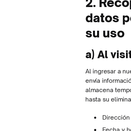
2. Reco
datos p
su uso
a) Al vis
Al ingresar a nu
envía informació
almacena tempor
hasta su elimina
Dirección 
Fecha y h