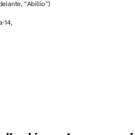
elante, “Abillio”)
a-14,