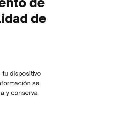
ento de
lidad de
 tu dispositivo
información se
la y conserva