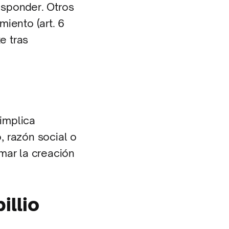
responder. Otros
iento (art. 6
e tras
 implica
 razón social o
mar la creación
illio