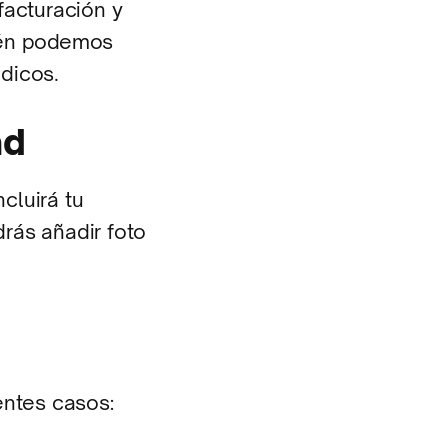
facturación y
ién podemos
ódicos.
ad
cluirá tu
rás añadir foto
entes casos: