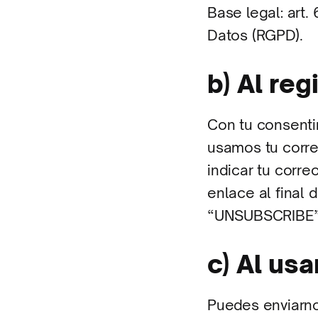
Base legal: art.
Datos (RGPD).
b) Al reg
Con tu consentim
usamos tu corre
indicar tu corr
enlace al final 
“UNSUBSCRIBE”
c) Al us
Puedes enviarnos