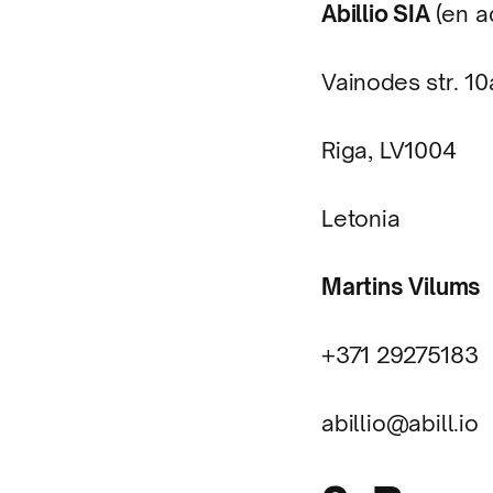
Abillio SIA
(en ad
Vainodes str. 10
Riga, LV1004
Letonia
Martins Vilums
+371 29275183
abillio@abill.io