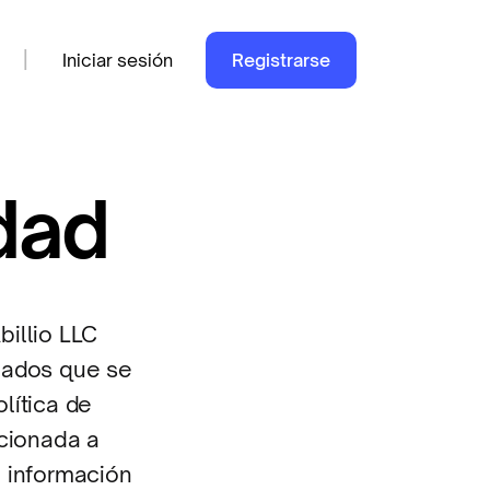
|
Iniciar sesión
Registrarse
idad
billio LLC
onados que se
olítica de
rcionada a
a información